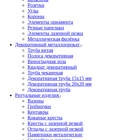
Розетки
Углы
Короны
Элементы орнамента
Резные панельки
Элементы лазерной резки
Металлическая филёнка
Декоративный металлопрокат
Труба витая
Полоса декоративная
Виноградная лоза
Квадрат декоративный
Труба чеканеная
Декоративная труба 15х15 мм
Декоративная труба 20х20 мм
Декоративная труба
Ритуальные изделия
Вазоны
Гробнички
Кентавры
Кованые кресты
Кресты с лазерной резкой
Ограды с лазерной резкой
Памятники металические