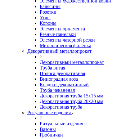
Элементы художественной ковки
Балясины
Розетки
Углы
Короны
Элементы орнамента
Резные панельки
Элементы лазерной резки
Металлическая филёнка
Декоративный металлопрокат
Декоративный металлопрокат
Труба витая
Полоса декоративная
Виноградная лоза
Квадрат декоративный
Труба чеканеная
Декоративная труба 15х15 мм
Декоративная труба 20х20 мм
Декоративная труба
Ритуальные изделия
Ритуальные изделия
Вазоны
Гробнички