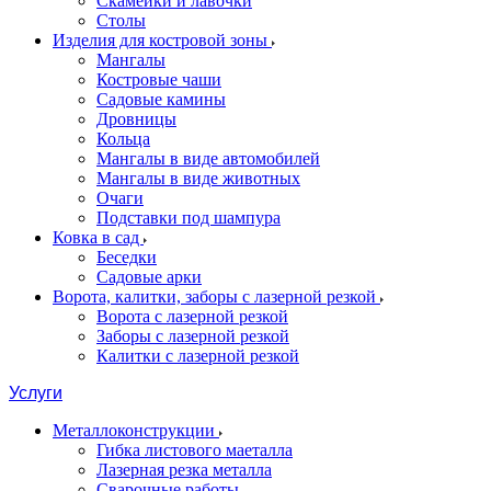
Скамейки и лавочки
Столы
Изделия для костровой зоны
Мангалы
Костровые чаши
Садовые камины
Дровницы
Кольца
Мангалы в виде автомобилей
Мангалы в виде животных
Очаги
Подставки под шампура
Ковка в сад
Беседки
Садовые арки
Ворота, калитки, заборы с лазерной резкой
Ворота с лазерной резкой
Заборы с лазерной резкой
Калитки с лазерной резкой
Услуги
Металлоконструкции
Гибка листового маеталла
Лазерная резка металла
Сварочные работы