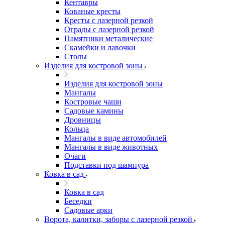
Кентавры
Кованые кресты
Кресты с лазерной резкой
Ограды с лазерной резкой
Памятники металические
Скамейки и лавочки
Столы
Изделия для костровой зоны
Изделия для костровой зоны
Мангалы
Костровые чаши
Садовые камины
Дровницы
Кольца
Мангалы в виде автомобилей
Мангалы в виде животных
Очаги
Подставки под шампура
Ковка в сад
Ковка в сад
Беседки
Садовые арки
Ворота, калитки, заборы с лазерной резкой