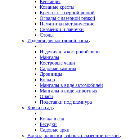
Кентавры
Кованые кресты
Кресты с лазерной резкой
Ограды с лазерной резкой
Памятники металические
Скамейки и лавочки
Столы
Изделия для костровой зоны
Изделия для костровой зоны
Мангалы
Костровые чаши
Садовые камины
Дровницы
Кольца
Мангалы в виде автомобилей
Мангалы в виде животных
Очаги
Подставки под шампура
Ковка в сад
Ковка в сад
Беседки
Садовые арки
Ворота, калитки, заборы с лазерной резкой