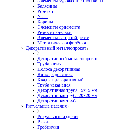
Элементы художественной ковки
Балясины
Розетки
Углы
Короны
Элементы орнамента
Резные панельки
Элементы лазерной резки
Металлическая филёнка
Декоративный металлопрокат
Декоративный металлопрокат
Труба витая
Полоса декоративная
Виноградная лоза
Квадрат декоративный
Труба чеканеная
Декоративная труба 15х15 мм
Декоративная труба 20х20 мм
Декоративная труба
Ритуальные изделия
Ритуальные изделия
Вазоны
Гробнички