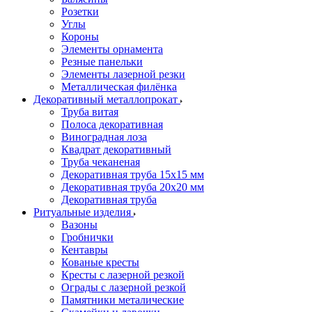
Розетки
Углы
Короны
Элементы орнамента
Резные панельки
Элементы лазерной резки
Металлическая филёнка
Декоративный металлопрокат
Труба витая
Полоса декоративная
Виноградная лоза
Квадрат декоративный
Труба чеканеная
Декоративная труба 15х15 мм
Декоративная труба 20х20 мм
Декоративная труба
Ритуальные изделия
Вазоны
Гробнички
Кентавры
Кованые кресты
Кресты с лазерной резкой
Ограды с лазерной резкой
Памятники металические