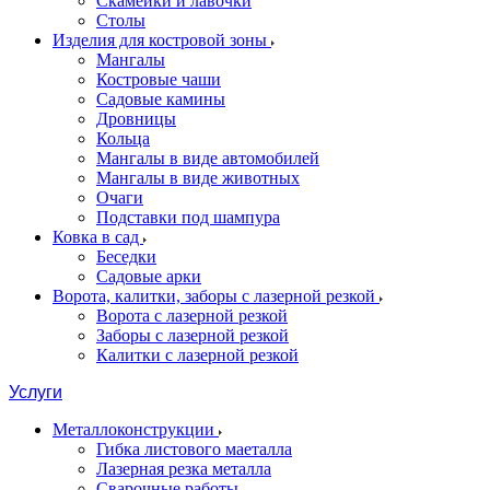
Скамейки и лавочки
Столы
Изделия для костровой зоны
Мангалы
Костровые чаши
Садовые камины
Дровницы
Кольца
Мангалы в виде автомобилей
Мангалы в виде животных
Очаги
Подставки под шампура
Ковка в сад
Беседки
Садовые арки
Ворота, калитки, заборы с лазерной резкой
Ворота с лазерной резкой
Заборы с лазерной резкой
Калитки с лазерной резкой
Услуги
Металлоконструкции
Гибка листового маеталла
Лазерная резка металла
Сварочные работы