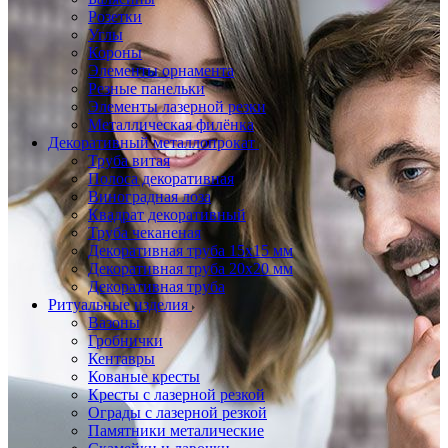
Розетки
Углы
Короны
Элементы орнамента
Резные панельки
Элементы лазерной резки
Металлическая филёнка
Декоративный металлопрокат
Труба витая
Полоса декоративная
Виноградная лоза
Квадрат декоративный
Труба чеканеная
Декоративная труба 15х15 мм
Декоративная труба 20х20 мм
Декоративная труба
Ритуальные изделия
Вазоны
Гробнички
Кентавры
Кованые кресты
Кресты с лазерной резкой
Ограды с лазерной резкой
Памятники металические