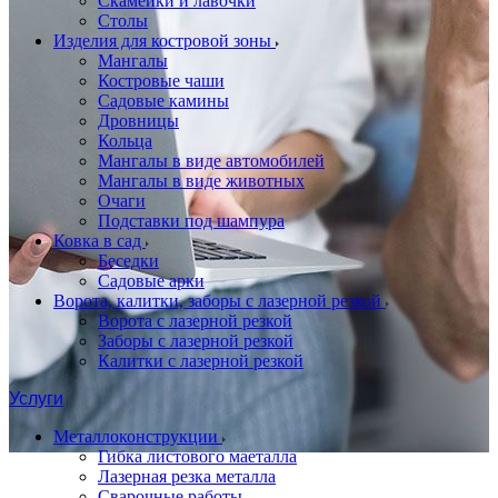
Скамейки и лавочки
Столы
Изделия для костровой зоны
Мангалы
Костровые чаши
Садовые камины
Дровницы
Кольца
Мангалы в виде автомобилей
Мангалы в виде животных
Очаги
Подставки под шампура
Ковка в сад
Беседки
Садовые арки
Ворота, калитки, заборы с лазерной резкой
Ворота с лазерной резкой
Заборы с лазерной резкой
Калитки с лазерной резкой
Услуги
Металлоконструкции
Гибка листового маеталла
Лазерная резка металла
Сварочные работы