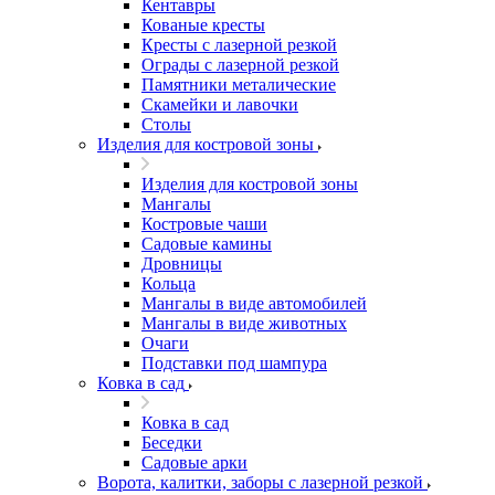
Кентавры
Кованые кресты
Кресты с лазерной резкой
Ограды с лазерной резкой
Памятники металические
Скамейки и лавочки
Столы
Изделия для костровой зоны
Изделия для костровой зоны
Мангалы
Костровые чаши
Садовые камины
Дровницы
Кольца
Мангалы в виде автомобилей
Мангалы в виде животных
Очаги
Подставки под шампура
Ковка в сад
Ковка в сад
Беседки
Садовые арки
Ворота, калитки, заборы с лазерной резкой