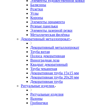
Элементы художественной ковки
Балясины
Розетки
Углы
Короны
Элементы орнамента
Резные панельки
Элементы лазерной резки
Металлическая филёнка
Декоративный металлопрокат
Декоративный металлопрокат
Труба витая
Полоса декоративная
Виноградная лоза
Квадрат декоративный
Труба чеканеная
Декоративная труба 15х15 мм
Декоративная труба 20х20 мм
Декоративная труба
Ритуальные изделия
Ритуальные изделия
Вазоны
Гробнички