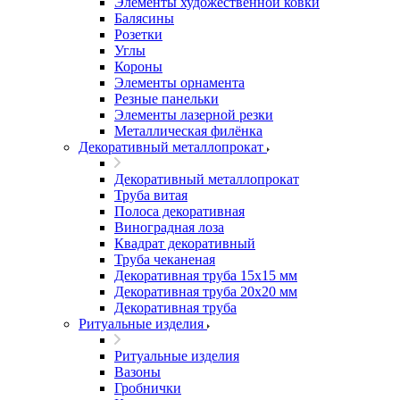
Элементы художественной ковки
Балясины
Розетки
Углы
Короны
Элементы орнамента
Резные панельки
Элементы лазерной резки
Металлическая филёнка
Декоративный металлопрокат
Декоративный металлопрокат
Труба витая
Полоса декоративная
Виноградная лоза
Квадрат декоративный
Труба чеканеная
Декоративная труба 15х15 мм
Декоративная труба 20х20 мм
Декоративная труба
Ритуальные изделия
Ритуальные изделия
Вазоны
Гробнички