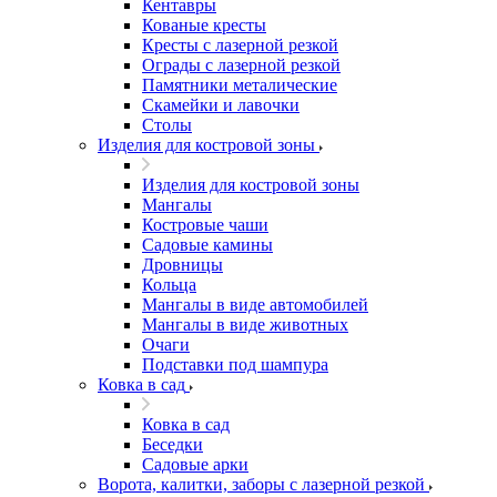
Кентавры
Кованые кресты
Кресты с лазерной резкой
Ограды с лазерной резкой
Памятники металические
Скамейки и лавочки
Столы
Изделия для костровой зоны
Изделия для костровой зоны
Мангалы
Костровые чаши
Садовые камины
Дровницы
Кольца
Мангалы в виде автомобилей
Мангалы в виде животных
Очаги
Подставки под шампура
Ковка в сад
Ковка в сад
Беседки
Садовые арки
Ворота, калитки, заборы с лазерной резкой