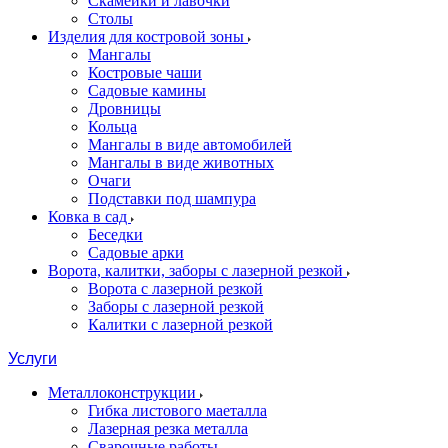
Скамейки и лавочки
Столы
Изделия для костровой зоны
Мангалы
Костровые чаши
Садовые камины
Дровницы
Кольца
Мангалы в виде автомобилей
Мангалы в виде животных
Очаги
Подставки под шампура
Ковка в сад
Беседки
Садовые арки
Ворота, калитки, заборы с лазерной резкой
Ворота с лазерной резкой
Заборы с лазерной резкой
Калитки с лазерной резкой
Услуги
Металлоконструкции
Гибка листового маеталла
Лазерная резка металла
Сварочные работы