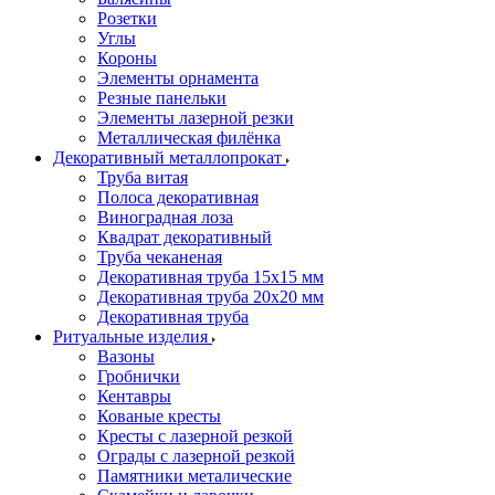
Розетки
Углы
Короны
Элементы орнамента
Резные панельки
Элементы лазерной резки
Металлическая филёнка
Декоративный металлопрокат
Труба витая
Полоса декоративная
Виноградная лоза
Квадрат декоративный
Труба чеканеная
Декоративная труба 15х15 мм
Декоративная труба 20х20 мм
Декоративная труба
Ритуальные изделия
Вазоны
Гробнички
Кентавры
Кованые кресты
Кресты с лазерной резкой
Ограды с лазерной резкой
Памятники металические