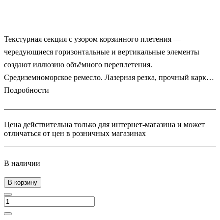
Текстурная секция с узором корзинного плетения —
чередующиеся горизонтальные и вертикальные элементы
создают иллюзию объёмного переплетения.
Средиземноморское ремесло. Лазерная резка, прочный каркас,
окраска RAL. Плетёное тепло для вашего участка.
Подробности
Цена действительна только для интернет-магазина и может
отличаться от цен в розничных магазинах
В наличии
В корзину