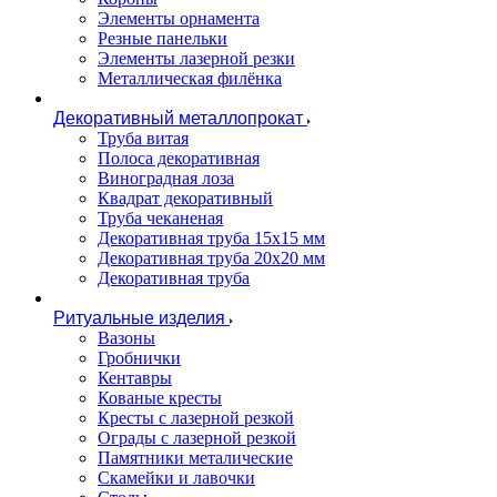
Элементы орнамента
Резные панельки
Элементы лазерной резки
Металлическая филёнка
Декоративный металлопрокат
Труба витая
Полоса декоративная
Виноградная лоза
Квадрат декоративный
Труба чеканеная
Декоративная труба 15х15 мм
Декоративная труба 20х20 мм
Декоративная труба
Ритуальные изделия
Вазоны
Гробнички
Кентавры
Кованые кресты
Кресты с лазерной резкой
Ограды с лазерной резкой
Памятники металические
Скамейки и лавочки