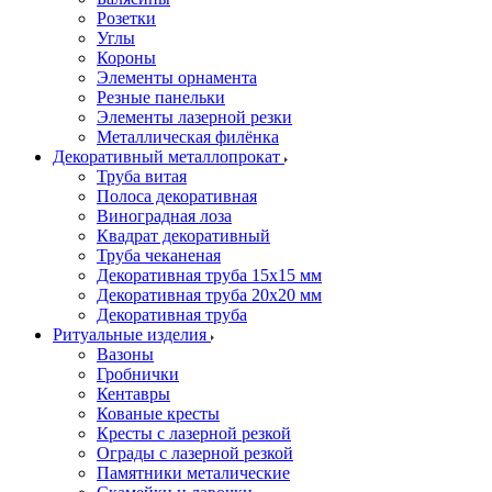
Розетки
Углы
Короны
Элементы орнамента
Резные панельки
Элементы лазерной резки
Металлическая филёнка
Декоративный металлопрокат
Труба витая
Полоса декоративная
Виноградная лоза
Квадрат декоративный
Труба чеканеная
Декоративная труба 15х15 мм
Декоративная труба 20х20 мм
Декоративная труба
Ритуальные изделия
Вазоны
Гробнички
Кентавры
Кованые кресты
Кресты с лазерной резкой
Ограды с лазерной резкой
Памятники металические