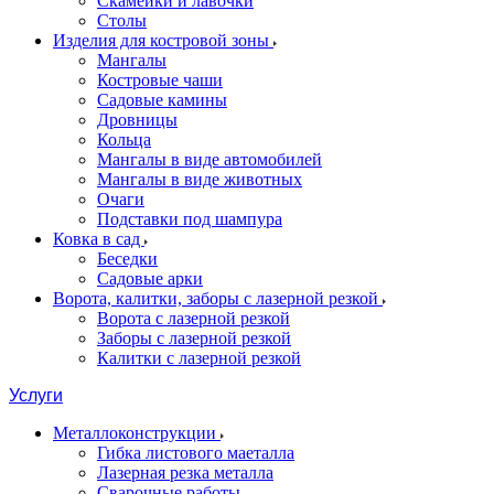
Скамейки и лавочки
Столы
Изделия для костровой зоны
Мангалы
Костровые чаши
Садовые камины
Дровницы
Кольца
Мангалы в виде автомобилей
Мангалы в виде животных
Очаги
Подставки под шампура
Ковка в сад
Беседки
Садовые арки
Ворота, калитки, заборы с лазерной резкой
Ворота с лазерной резкой
Заборы с лазерной резкой
Калитки с лазерной резкой
Услуги
Металлоконструкции
Гибка листового маеталла
Лазерная резка металла
Сварочные работы