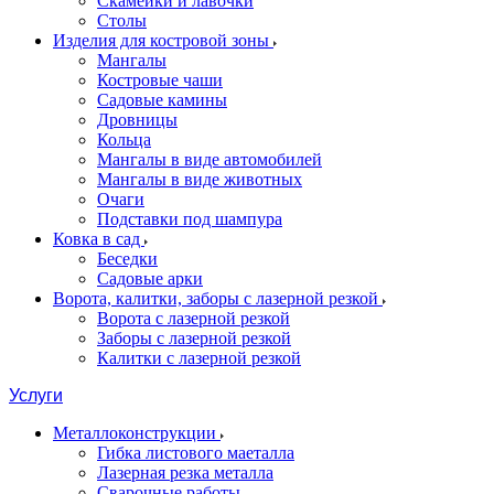
Скамейки и лавочки
Столы
Изделия для костровой зоны
Мангалы
Костровые чаши
Садовые камины
Дровницы
Кольца
Мангалы в виде автомобилей
Мангалы в виде животных
Очаги
Подставки под шампура
Ковка в сад
Беседки
Садовые арки
Ворота, калитки, заборы с лазерной резкой
Ворота с лазерной резкой
Заборы с лазерной резкой
Калитки с лазерной резкой
Услуги
Металлоконструкции
Гибка листового маеталла
Лазерная резка металла
Сварочные работы