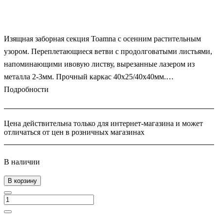
Изящная заборная секция Toamna с осенним растительным
узором. Переплетающиеся ветви с продолговатыми листьями,
напоминающими ивовую листву, вырезанные лазером из
металла 2-3мм. Прочный каркас 40х25/40х40мм.
Индивидуальные размеры и рисунки. Порошковая покраска
Подробности
RAL.
Цена действительна только для интернет-магазина и может
отличаться от цен в розничных магазинах
В наличии
В корзину