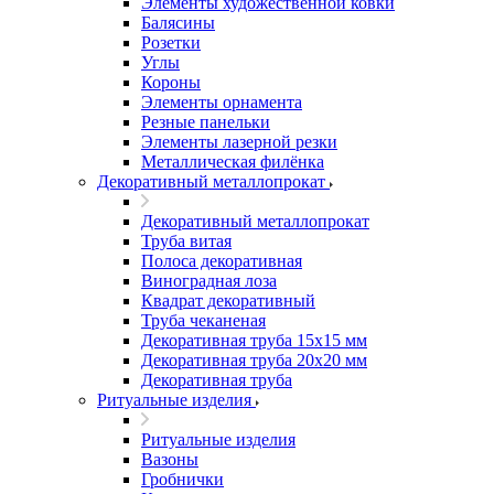
Элементы художественной ковки
Балясины
Розетки
Углы
Короны
Элементы орнамента
Резные панельки
Элементы лазерной резки
Металлическая филёнка
Декоративный металлопрокат
Декоративный металлопрокат
Труба витая
Полоса декоративная
Виноградная лоза
Квадрат декоративный
Труба чеканеная
Декоративная труба 15х15 мм
Декоративная труба 20х20 мм
Декоративная труба
Ритуальные изделия
Ритуальные изделия
Вазоны
Гробнички