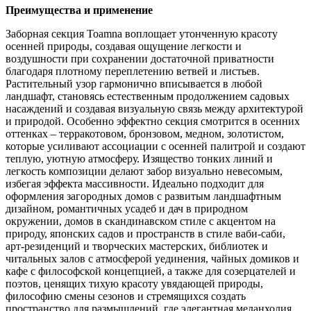
Преимущества и применение
Заборная секция Toamna воплощает утонченную красоту
осенней природы, создавая ощущение легкости и
воздушности при сохранении достаточной приватности
благодаря плотному переплетению ветвей и листьев.
Растительный узор гармонично вписывается в любой
ландшафт, становясь естественным продолжением садовых
насаждений и создавая визуальную связь между архитектурой
и природой. Особенно эффектно секция смотрится в осенних
оттенках – терракотовом, бронзовом, медном, золотистом,
которые усиливают ассоциации с осенней палитрой и создают
теплую, уютную атмосферу. Изящество тонких линий и
легкость композиции делают забор визуально невесомым,
избегая эффекта массивности. Идеально подходит для
оформления загородных домов с развитым ландшафтным
дизайном, романтичных усадеб и дач в природном
окружении, домов в скандинавском стиле с акцентом на
природу, японских садов и пространств в стиле ваби-саби,
арт-резиденций и творческих мастерских, библиотек и
читальных залов с атмосферой уединения, чайных домиков и
кафе с философской концепцией, а также для созерцателей и
поэтов, ценящих тихую красоту увядающей природы,
философию смены сезонов и стремящихся создать
пространство для размышлений, где элегантная меланхолия