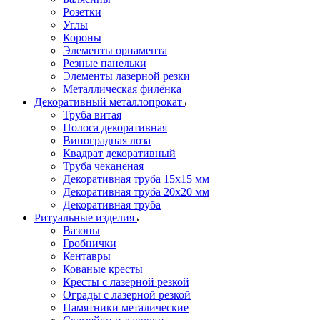
Розетки
Углы
Короны
Элементы орнамента
Резные панельки
Элементы лазерной резки
Металлическая филёнка
Декоративный металлопрокат
Труба витая
Полоса декоративная
Виноградная лоза
Квадрат декоративный
Труба чеканеная
Декоративная труба 15х15 мм
Декоративная труба 20х20 мм
Декоративная труба
Ритуальные изделия
Вазоны
Гробнички
Кентавры
Кованые кресты
Кресты с лазерной резкой
Ограды с лазерной резкой
Памятники металические