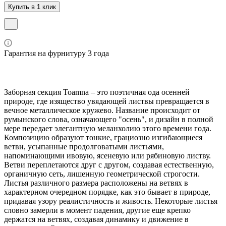
Купить в 1 клик
Гарантия на фурнитуру 3 года
Заборная секция Toamna – это поэтичная ода осенней
природе, где изящество увядающей листвы превращается в
вечное металлическое кружево. Название происходит от
румынского слова, означающего "осень", и дизайн в полной
мере передает элегантную меланхолию этого времени года.
Композицию образуют тонкие, грациозно изгибающиеся
ветви, усыпанные продолговатыми листьями,
напоминающими ивовую, ясеневую или рябиновую листву.
Ветви переплетаются друг с другом, создавая естественную,
органичную сеть, лишенную геометрической строгости.
Листья различного размера расположены на ветвях в
характерном очередном порядке, как это бывает в природе,
придавая узору реалистичность и живость. Некоторые листья
словно замерли в момент падения, другие еще крепко
держатся на ветвях, создавая динамику и движение в