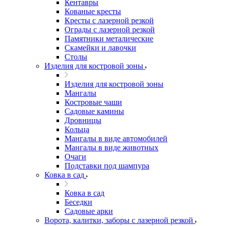
Кентавры
Кованые кресты
Кресты с лазерной резкой
Ограды с лазерной резкой
Памятники металические
Скамейки и лавочки
Столы
Изделия для костровой зоны
Изделия для костровой зоны
Мангалы
Костровые чаши
Садовые камины
Дровницы
Кольца
Мангалы в виде автомобилей
Мангалы в виде животных
Очаги
Подставки под шампура
Ковка в сад
Ковка в сад
Беседки
Садовые арки
Ворота, калитки, заборы с лазерной резкой